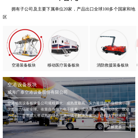
喜报！威海广泰ESG评级荣获AAA级 可持续发展实力获权威…
拥有子公司及主要下属单位20家，产品出口全球100多个国家和地
区
抢抓能源转型风口，电动化驱动威海广泰欧洲业务腾飞
热烈庆祝中国共产党成立105周年！
亚太市场订单高速突破，威海广泰海外业务稳步进阶
扬帆出海，聚力同行｜广大航服开启国际化新征程
空港装备板块
移动医疗装备板块
消防救援装备板块
空港设备板块
威海广泰空港设备股份有限公司
空港地面设备板块是公司规模最大、成熟度最高、实力最强的产业模块，品
牌影响力辐射全球。依靠自身电力电子技术，成功开发出系列电动化、双动
力产品，并形成完整成熟的绿色空港一揽子解决方案，开辟机场节能减排新
局面。
了解更多 >>