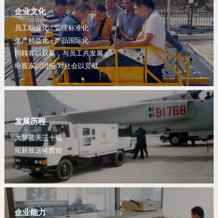
企业文化
员工职业化 / 管理标准化
生产精益化 / 产品国际化
同顾客以双赢，与员工共发展，
给股东以回报 对社会以贡献
发展历程
大梦蓝天三十载
拓新致远铸辉煌
企业能力