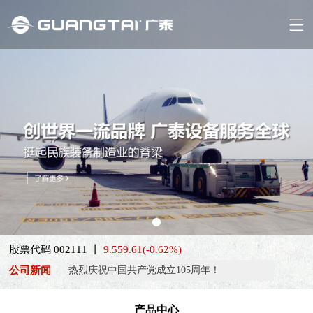
喜报！威海广泰ESG评级荣获AAA级 可持续发展实力获权威…
股票代码 002111 丨
9.55
9.61
(-0.62%)
抢抓能源转型风口，电动化驱动威海广泰欧洲业务腾飞
公司新闻
热烈庆祝中国共产党成立105周年！
亚太市场订单高速突破，威海广泰海外业务稳步进阶
产品中心
扬帆出海，聚力同行｜广大航服开启国际化新征程