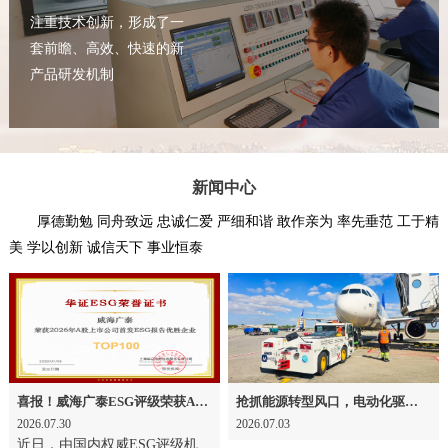
注重技术创新，形成了一
套前瞻、高效、快速的新
产品研发机制
新闻中心
厚德勤勉 同舟致远 忠诚仁爱 严细和谐 敢作亲为 率先垂范 工于精
美 学以创新 诚信天下 事业恒泰
喜报！威海广泰ESG评级荣获AAA级 可持续发展实力获权威认可
抢抓能源转型风口，电动化驱动威海广泰欧洲业务腾飞
2026.07.30
2026.07.03
近日，由国内权威ESG评级机