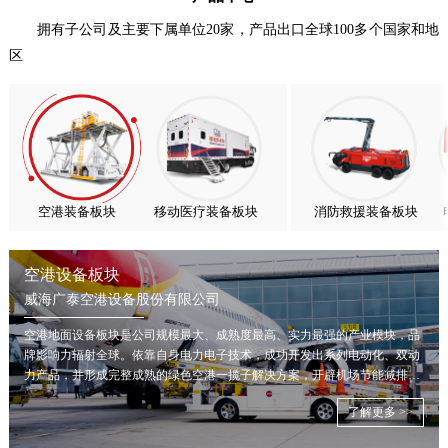
亚太市场订单高速突破，威海广泰海外业务稳步进阶
拥有子公司及主要下属单位20家，产品出口全球100多个国家和地
区
扬帆出海，聚力同行｜广大航服开启国际化新征程
喜报！威海广泰ESG评级荣获AAA级 可持续发展实力获权威…
抢抓能源转型风口，电动化驱动威海广泰欧洲业务腾飞
热烈庆祝中国共产党成立105周年！
亚太市场订单高速突破，威海广泰海外业务稳步进阶
扬帆出海，聚力同行｜广大航服开启国际化新征程
空港装备板块
移动医疗装备板块
消防救援装备板块
空港设备板块
威海广泰空港设备股份有限公司
空港地面设备板块是公司规模最大、成熟度最高、实力最强的产业模块，品
牌影响力辐射全球。依靠自身电力电子技术，成功开发出系列电动化、双动
力产品，并形成完整成熟的绿色空港一揽子解决方案，开辟机场节能减排新
局面。
了解更多 >>