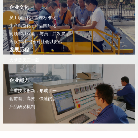
企业文化
员工职业化 / 管理标准化
生产精益化 / 产品国际化
同顾客以双赢，与员工共发展，
给股东以回报 对社会以贡献
发展历程
大梦蓝天三十载
拓新致远铸辉煌
企业能力
注重技术创新，形成了一
套前瞻、高效、快速的新
产品研发机制