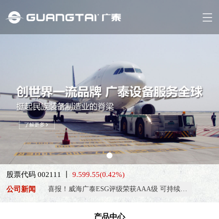
股票代码 002111 丨
9.59
9.55
(0.42%)
公司新闻
喜报！威海广泰ESG评级荣获AAA级 可持续发展实力获权威…
抢抓能源转型风口，电动化驱动威海广泰欧洲业务腾飞
产品中心
热烈庆祝中国共产党成立105周年！