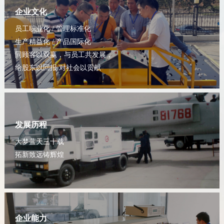
企业文化
员工职业化 / 管理标准化
生产精益化 / 产品国际化
同顾客以双赢，与员工共发展，
给股东以回报 对社会以贡献
发展历程
大梦蓝天三十载
拓新致远铸辉煌
企业能力