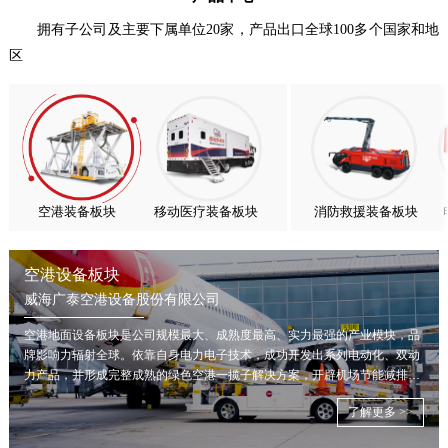
喜报！威海广泰ESG评级荣获AAA级 可持续发展实力获权威…
拥有子公司及主要下属单位20家，产品出口全球100多个国家和地
区
抢抓能源转型风口，电动化驱动威海广泰欧洲业务腾飞
热烈庆祝中国共产党成立105周年！
亚太市场订单高速突破，威海广泰海外业务稳步进阶
扬帆出海，聚力同行｜广大航服开启国际化新征程
空港装备板块
移动医疗装备板块
消防救援装备板块
空港设备板块
威海广泰空港设备股份有限公司
空港地面设备板块是公司规模最大、成熟度最高、实力最强的产业模块，品
牌影响力辐射全球。依靠自身电力电子技术，成功开发出系列电动化、双动
力产品，并形成完整成熟的绿色空港一揽子解决方案，开辟机场节能减排新
局面。
了解更多 >>