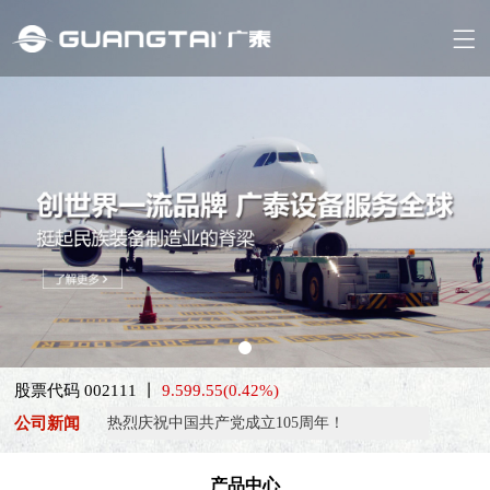
喜报！威海广泰ESG评级荣获AAA级 可持续发展实力获权威…
股票代码 002111 丨
9.59
9.55
(0.42%)
抢抓能源转型风口，电动化驱动威海广泰欧洲业务腾飞
公司新闻
热烈庆祝中国共产党成立105周年！
亚太市场订单高速突破，威海广泰海外业务稳步进阶
产品中心
扬帆出海，聚力同行｜广大航服开启国际化新征程