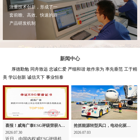
注重技术创新，形成了一
套前瞻、高效、快速的新
产品研发机制
新闻中心
厚德勤勉 同舟致远 忠诚仁爱 严细和谐 敢作亲为 率先垂范 工于精
美 学以创新 诚信天下 事业恒泰
喜报！威海广泰ESG评级荣获AAA级 可持续发展实力获权威认可
抢抓能源转型风口，电动化驱动威海广泰欧洲业务腾飞
2026.07.30
2026.07.03
近日，由国内权威ESG评级机