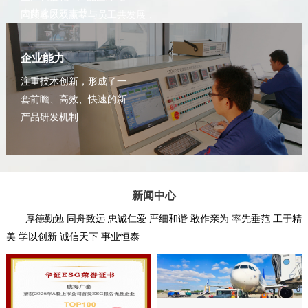
大梦蓝天三十载
同顾客以双赢，与员工共发展，
拓新致远铸辉煌
给股东以回报 对社会以贡献
企业能力
注重技术创新，形成了一
套前瞻、高效、快速的新
产品研发机制
新闻中心
厚德勤勉 同舟致远 忠诚仁爱 严细和谐 敢作亲为 率先垂范 工于精
美 学以创新 诚信天下 事业恒泰