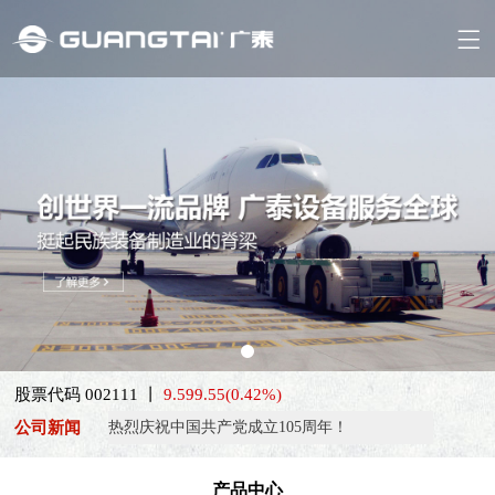
喜报！威海广泰ESG评级荣获AAA级 可持续发展实力获权威…
股票代码 002111 丨
9.59
9.55
(0.42%)
抢抓能源转型风口，电动化驱动威海广泰欧洲业务腾飞
公司新闻
热烈庆祝中国共产党成立105周年！
亚太市场订单高速突破，威海广泰海外业务稳步进阶
产品中心
扬帆出海，聚力同行｜广大航服开启国际化新征程