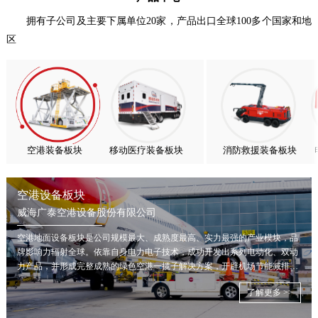
喜报！威海广泰ESG评级荣获AAA级 可持续发展实力获权威…
拥有子公司及主要下属单位20家，产品出口全球100多个国家和地
区
抢抓能源转型风口，电动化驱动威海广泰欧洲业务腾飞
热烈庆祝中国共产党成立105周年！
亚太市场订单高速突破，威海广泰海外业务稳步进阶
扬帆出海，聚力同行｜广大航服开启国际化新征程
空港装备板块
移动医疗装备板块
消防救援装备板块
空港设备板块
威海广泰空港设备股份有限公司
空港地面设备板块是公司规模最大、成熟度最高、实力最强的产业模块，品
牌影响力辐射全球。依靠自身电力电子技术，成功开发出系列电动化、双动
力产品，并形成完整成熟的绿色空港一揽子解决方案，开辟机场节能减排新
局面。
了解更多 >>