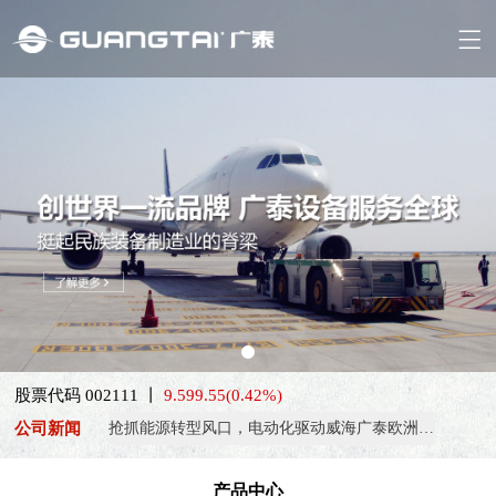
股票代码 002111 丨
9.59
9.55
(0.42%)
喜报！威海广泰ESG评级荣获AAA级 可持续发展实力获权威…
公司新闻
抢抓能源转型风口，电动化驱动威海广泰欧洲业务腾飞
热烈庆祝中国共产党成立105周年！
产品中心
亚太市场订单高速突破，威海广泰海外业务稳步进阶