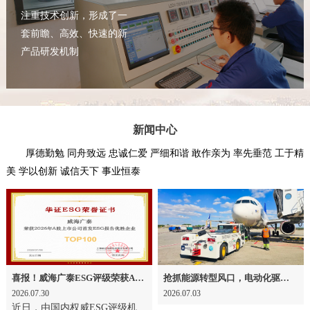
注重技术创新，形成了一
套前瞻、高效、快速的新
产品研发机制
新闻中心
厚德勤勉 同舟致远 忠诚仁爱 严细和谐 敢作亲为 率先垂范 工于精
美 学以创新 诚信天下 事业恒泰
喜报！威海广泰ESG评级荣获AAA级 可持续发展实力获权威认可
抢抓能源转型风口，电动化驱动威海广泰欧洲业务腾飞
2026.07.30
2026.07.03
近日，由国内权威ESG评级机