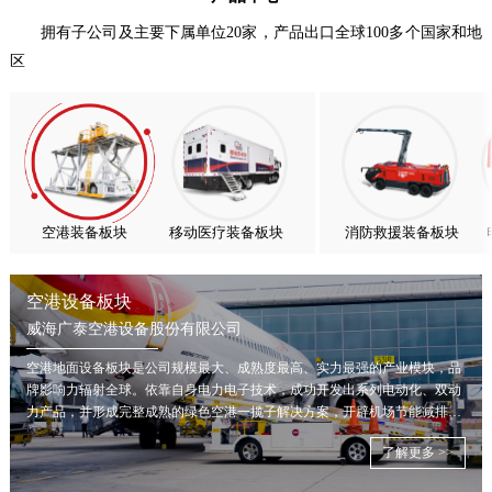
扬帆出海，聚力同行｜广大航服开启国际化新征程
拥有子公司及主要下属单位20家，产品出口全球100多个国家和地
区
喜报！威海广泰ESG评级荣获AAA级 可持续发展实力获权威…
抢抓能源转型风口，电动化驱动威海广泰欧洲业务腾飞
热烈庆祝中国共产党成立105周年！
亚太市场订单高速突破，威海广泰海外业务稳步进阶
扬帆出海，聚力同行｜广大航服开启国际化新征程
空港装备板块
移动医疗装备板块
消防救援装备板块
空港设备板块
威海广泰空港设备股份有限公司
空港地面设备板块是公司规模最大、成熟度最高、实力最强的产业模块，品
牌影响力辐射全球。依靠自身电力电子技术，成功开发出系列电动化、双动
力产品，并形成完整成熟的绿色空港一揽子解决方案，开辟机场节能减排新
局面。
了解更多 >>