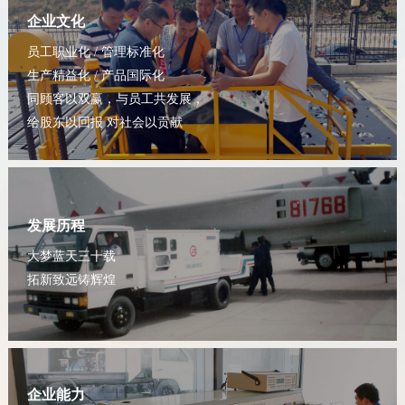
企业文化
员工职业化 / 管理标准化
生产精益化 / 产品国际化
同顾客以双赢，与员工共发展，
给股东以回报 对社会以贡献
发展历程
大梦蓝天三十载
拓新致远铸辉煌
企业能力