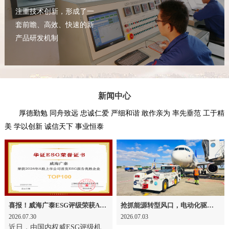
注重技术创新，形成了一
套前瞻、高效、快速的新
产品研发机制
新闻中心
厚德勤勉 同舟致远 忠诚仁爱 严细和谐 敢作亲为 率先垂范 工于精
美 学以创新 诚信天下 事业恒泰
喜报！威海广泰ESG评级荣获AAA级 可持续发展实力获权威认可
抢抓能源转型风口，电动化驱动威海广泰欧洲业务腾飞
2026.07.30
2026.07.03
近日，由国内权威ESG评级机