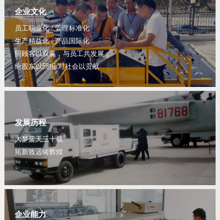
企业文化
员工职业化 / 管理标准化
生产精益化 / 产品国际化
同顾客以双赢，与员工共发展，
给股东以回报 对社会以贡献
发展历程
大梦蓝天三十载
拓新致远铸辉煌
企业能力