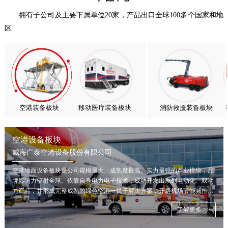
抢抓能源转型风口，电动化驱动威海广泰欧洲业务腾飞
拥有子公司及主要下属单位20家，产品出口全球100多个国家和地
区
热烈庆祝中国共产党成立105周年！
亚太市场订单高速突破，威海广泰海外业务稳步进阶
扬帆出海，聚力同行｜广大航服开启国际化新征程
空港装备板块
移动医疗装备板块
消防救援装备板块
空港设备板块
威海广泰空港设备股份有限公司
空港地面设备板块是公司规模最大、成熟度最高、实力最强的产业模块，品
牌影响力辐射全球。依靠自身电力电子技术，成功开发出系列电动化、双动
力产品，并形成完整成熟的绿色空港一揽子解决方案，开辟机场节能减排新
局面。
了解更多 >>