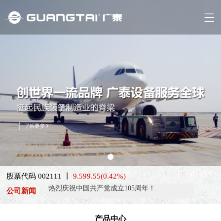
喜报！威海广泰ESG评级荣获AAA级 可持续发展实力获权威…
抢抓能源转型风口，电动化驱动威海广泰欧洲业务腾飞
股票代码 002111 丨
热烈庆祝中国共产党成立105周年！
9.59
9.55
(0.42%)
公司新闻
亚太市场订单高速突破，威海广泰海外业务稳步进阶
扬帆出海，聚力同行｜广大航服开启国际化新征程
产品中心
喜报！威海广泰ESG评级荣获AAA级 可持续发展实力获权威…