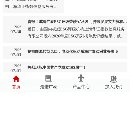
构上海华证指数信息服务有限
公司发布2026年度ESG系列榜
单及评级结果，威海广泰成
喜报！威海广泰ESG评级荣获AAA级 可持续发展实力获权威认可
2026
功…
近日，由国内权威ESG评级机构上海华证指数信息服务
07-30
有限公司发布2026年度ESG系列榜单及评级结果，威海
广泰成功…
2026
抢抓能源转型风口，电动化驱动威海广泰欧洲业务腾飞
07-03
2026
热烈庆祝中国共产党成立105周年！
07-01
首页
走进广泰
产品中心
加入我们
本站部分图片和内容来源于网络，版权归原作者或原公司所有，如果您认为
我们侵犯了您的版权请告知我们将立即删除
鲁ICP备05002697号
鲁公网安备37100202000594号
营业执照
辐射安全许可证