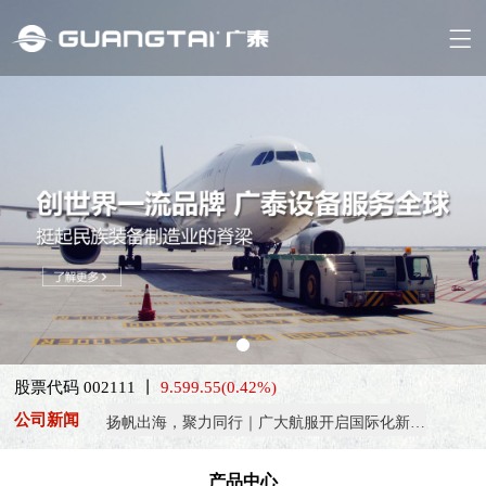
喜报！威海广泰ESG评级荣获AAA级 可持续发展实力获权威…
抢抓能源转型风口，电动化驱动威海广泰欧洲业务腾飞
热烈庆祝中国共产党成立105周年！
股票代码 002111 丨
9.59
9.55
(0.42%)
亚太市场订单高速突破，威海广泰海外业务稳步进阶
公司新闻
扬帆出海，聚力同行｜广大航服开启国际化新征程
喜报！威海广泰ESG评级荣获AAA级 可持续发展实力获权威…
产品中心
抢抓能源转型风口，电动化驱动威海广泰欧洲业务腾飞