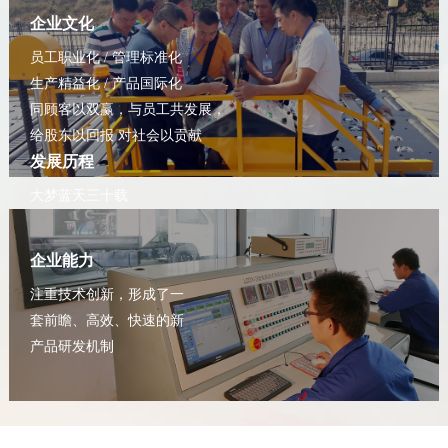
企业文化
员工职业化 / 管理标准化
生产精益化 / 产品国际化
同顾客以双赢，与员工共发展，
给股东以回报 对社会以贡献
发展历程
大梦蓝天三十载
拓新致远铸辉煌
企业能力
注重技术创新，形成了一
套前瞻、高效、快速的新
产品研发机制