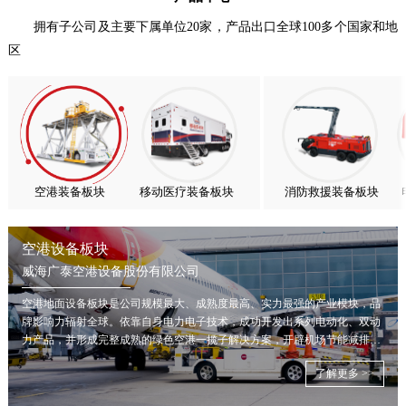
热烈庆祝中国共产党成立105周年！
拥有子公司及主要下属单位20家，产品出口全球100多个国家和地
区
亚太市场订单高速突破，威海广泰海外业务稳步进阶
扬帆出海，聚力同行｜广大航服开启国际化新征程
空港装备板块
移动医疗装备板块
消防救援装备板块
空港设备板块
威海广泰空港设备股份有限公司
空港地面设备板块是公司规模最大、成熟度最高、实力最强的产业模块，品
牌影响力辐射全球。依靠自身电力电子技术，成功开发出系列电动化、双动
力产品，并形成完整成熟的绿色空港一揽子解决方案，开辟机场节能减排新
局面。
了解更多 >>