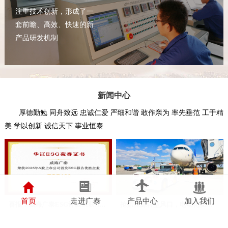
注重技术创新，形成了一
套前瞻、高效、快速的新
产品研发机制
新闻中心
厚德勤勉 同舟致远 忠诚仁爱 严细和谐 敢作亲为 率先垂范 工于精
美 学以创新 诚信天下 事业恒泰
首页
走进广泰
产品中心
加入我们
喜报！威海广泰ESG评级荣获AAA级 可持续发展实力获权威认可
抢抓能源转型风口，电动化驱动威海广泰欧洲业务腾飞
2026.07.30
2026.07.03
近日，由国内权威ESG评级机