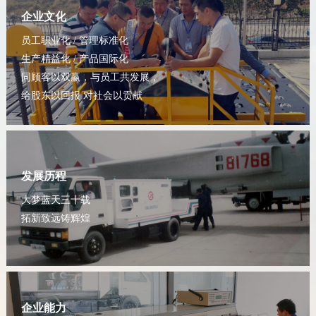
企业文化
员工职业化 / 管理标准化
生产精益化 / 产品国际化
同顾客以双赢，与员工共发展，
给股东以回报 对社会以贡献
发展历程
大梦蓝天三十载
拓新致远铸辉煌
企业能力