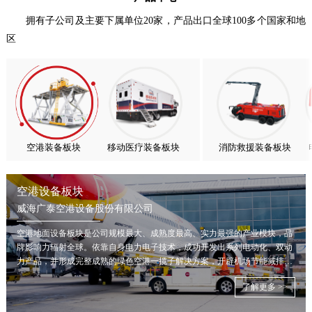
亚太市场订单高速突破，威海广泰海外业务稳步进阶
拥有子公司及主要下属单位20家，产品出口全球100多个国家和地
区
扬帆出海，聚力同行｜广大航服开启国际化新征程
喜报！威海广泰ESG评级荣获AAA级 可持续发展实力获权威…
抢抓能源转型风口，电动化驱动威海广泰欧洲业务腾飞
热烈庆祝中国共产党成立105周年！
亚太市场订单高速突破，威海广泰海外业务稳步进阶
扬帆出海，聚力同行｜广大航服开启国际化新征程
空港装备板块
移动医疗装备板块
消防救援装备板块
空港设备板块
威海广泰空港设备股份有限公司
空港地面设备板块是公司规模最大、成熟度最高、实力最强的产业模块，品
牌影响力辐射全球。依靠自身电力电子技术，成功开发出系列电动化、双动
力产品，并形成完整成熟的绿色空港一揽子解决方案，开辟机场节能减排新
局面。
了解更多 >>