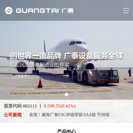
股票代码 002111 丨
9.59
9.55
(0.42%)
公司新闻
喜报！威海广泰ESG评级荣获AAA级 可持续发展实力获权威…
抢抓能源转型风口，电动化驱动威海广泰欧洲业务腾飞
产品中心
热烈庆祝中国共产党成立105周年！