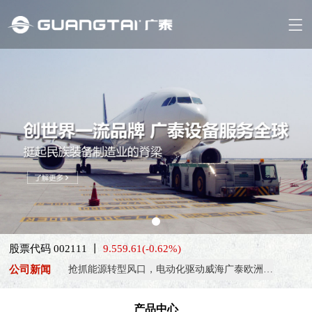
股票代码 002111 丨
9.55
9.61
(-0.62%)
喜报！威海广泰ESG评级荣获AAA级 可持续发展实力获权威…
公司新闻
抢抓能源转型风口，电动化驱动威海广泰欧洲业务腾飞
热烈庆祝中国共产党成立105周年！
产品中心
亚太市场订单高速突破，威海广泰海外业务稳步进阶