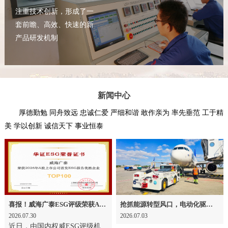
注重技术创新，形成了一
套前瞻、高效、快速的新
产品研发机制
新闻中心
厚德勤勉 同舟致远 忠诚仁爱 严细和谐 敢作亲为 率先垂范 工于精
美 学以创新 诚信天下 事业恒泰
喜报！威海广泰ESG评级荣获AAA级 可持续发展实力获权威认可
抢抓能源转型风口，电动化驱动威海广泰欧洲业务腾飞
2026.07.30
2026.07.03
近日，由国内权威ESG评级机