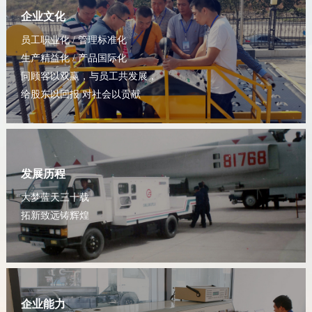
企业文化
员工职业化 / 管理标准化
生产精益化 / 产品国际化
同顾客以双赢，与员工共发展，
给股东以回报 对社会以贡献
发展历程
大梦蓝天三十载
拓新致远铸辉煌
企业能力