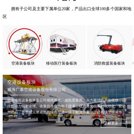
扬帆出海，聚力同行｜广大航服开启国际化新征程
拥有子公司及主要下属单位20家，产品出口全球100多个国家和地
区
喜报！威海广泰ESG评级荣获AAA级 可持续发展实力获权威…
抢抓能源转型风口，电动化驱动威海广泰欧洲业务腾飞
热烈庆祝中国共产党成立105周年！
亚太市场订单高速突破，威海广泰海外业务稳步进阶
扬帆出海，聚力同行｜广大航服开启国际化新征程
空港装备板块
移动医疗装备板块
消防救援装备板块
空港设备板块
威海广泰空港设备股份有限公司
空港地面设备板块是公司规模最大、成熟度最高、实力最强的产业模块，品
牌影响力辐射全球。依靠自身电力电子技术，成功开发出系列电动化、双动
力产品，并形成完整成熟的绿色空港一揽子解决方案，开辟机场节能减排新
局面。
了解更多 >>