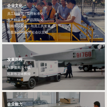
企业文化
员工职业化 / 管理标准化
生产精益化 / 产品国际化
同顾客以双赢，与员工共发展，
给股东以回报 对社会以贡献
发展历程
大梦蓝天三十载
拓新致远铸辉煌
企业能力