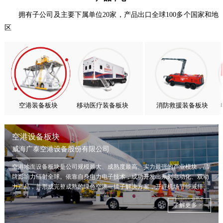
热烈庆祝中国共产党成立105周年！
拥有子公司及主要下属单位20家，产品出口全球100多个国家和地
区
亚太市场订单高速突破，威海广泰海外业务稳步进阶
扬帆出海，聚力同行｜广大航服开启国际化新征程
空港装备板块
移动医疗装备板块
消防救援装备板块
空港设备板块
威海广泰空港设备股份有限公司
空港地面设备板块是公司规模最大、成熟度最高、实力最强的产业模块，品
牌影响力辐射全球。依靠自身电力电子技术，成功开发出系列电动化、双动
力产品，并形成完整成熟的绿色空港一揽子解决方案，开辟机场节能减排新
局面。
了解更多 >>