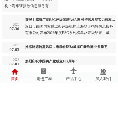
构上海华证指数信息服务有限
公司发布2026年度ESG系列榜
单及评级结果，威海广泰成
喜报！威海广泰ESG评级荣获AAA级 可持续发展实力获权威认可
2026
功…
近日，由国内权威ESG评级机构上海华证指数信息服务
07-30
有限公司发布2026年度ESG系列榜单及评级结果，威海
广泰成功…
2026
抢抓能源转型风口，电动化驱动威海广泰欧洲业务腾飞
07-03
2026
热烈庆祝中国共产党成立105周年！
07-01
首页
走进广泰
产品中心
加入我们
本站部分图片和内容来源于网络，版权归原作者或原公司所有，如果您认为
我们侵犯了您的版权请告知我们将立即删除
鲁ICP备05002697号
鲁公网安备37100202000594号
营业执照
辐射安全许可证