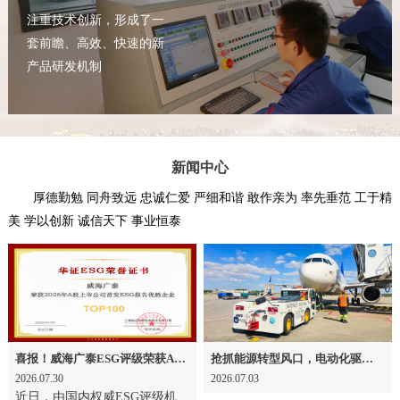
注重技术创新，形成了一
套前瞻、高效、快速的新
产品研发机制
新闻中心
厚德勤勉 同舟致远 忠诚仁爱 严细和谐 敢作亲为 率先垂范 工于精
美 学以创新 诚信天下 事业恒泰
喜报！威海广泰ESG评级荣获AAA级 可持续发展实力获权威认可
抢抓能源转型风口，电动化驱动威海广泰欧洲业务腾飞
2026.07.30
2026.07.03
近日，由国内权威ESG评级机