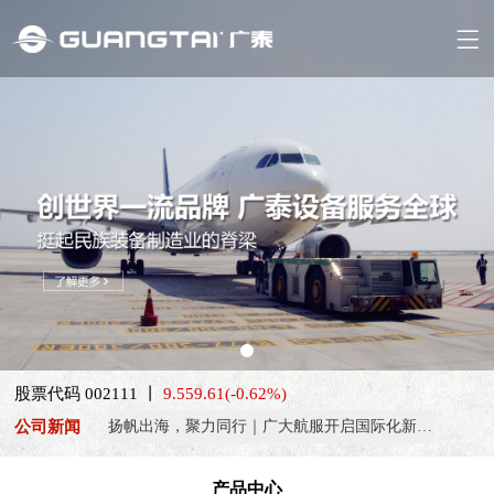
喜报！威海广泰ESG评级荣获AAA级 可持续发展实力获权威…
抢抓能源转型风口，电动化驱动威海广泰欧洲业务腾飞
热烈庆祝中国共产党成立105周年！
股票代码 002111 丨
9.55
9.61
(-0.62%)
亚太市场订单高速突破，威海广泰海外业务稳步进阶
公司新闻
扬帆出海，聚力同行｜广大航服开启国际化新征程
喜报！威海广泰ESG评级荣获AAA级 可持续发展实力获权威…
产品中心
抢抓能源转型风口，电动化驱动威海广泰欧洲业务腾飞