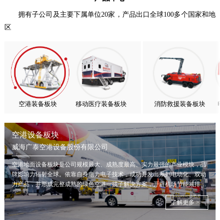
喜报！威海广泰ESG评级荣获AAA级 可持续发展实力获权威…
拥有子公司及主要下属单位20家，产品出口全球100多个国家和地
区
抢抓能源转型风口，电动化驱动威海广泰欧洲业务腾飞
热烈庆祝中国共产党成立105周年！
亚太市场订单高速突破，威海广泰海外业务稳步进阶
扬帆出海，聚力同行｜广大航服开启国际化新征程
空港装备板块
移动医疗装备板块
消防救援装备板块
空港设备板块
威海广泰空港设备股份有限公司
空港地面设备板块是公司规模最大、成熟度最高、实力最强的产业模块，品
牌影响力辐射全球。依靠自身电力电子技术，成功开发出系列电动化、双动
力产品，并形成完整成熟的绿色空港一揽子解决方案，开辟机场节能减排新
局面。
了解更多 >>