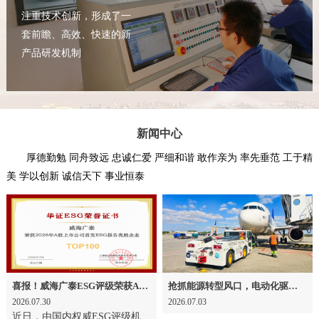
注重技术创新，形成了一
套前瞻、高效、快速的新
产品研发机制
新闻中心
厚德勤勉 同舟致远 忠诚仁爱 严细和谐 敢作亲为 率先垂范 工于精
美 学以创新 诚信天下 事业恒泰
喜报！威海广泰ESG评级荣获AAA级 可持续发展实力获权威认可
抢抓能源转型风口，电动化驱动威海广泰欧洲业务腾飞
2026.07.30
2026.07.03
近日，由国内权威ESG评级机