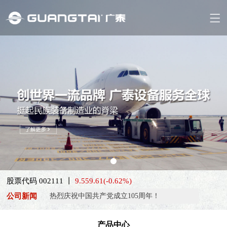
喜报！威海广泰ESG评级荣获AAA级 可持续发展实力获权威…
股票代码 002111 丨
9.55
9.61
(-0.62%)
抢抓能源转型风口，电动化驱动威海广泰欧洲业务腾飞
公司新闻
热烈庆祝中国共产党成立105周年！
亚太市场订单高速突破，威海广泰海外业务稳步进阶
产品中心
扬帆出海，聚力同行｜广大航服开启国际化新征程