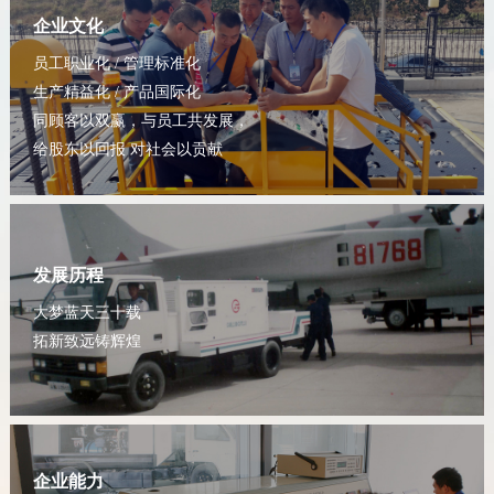
企业文化
员工职业化 / 管理标准化
生产精益化 / 产品国际化
同顾客以双赢，与员工共发展，
给股东以回报 对社会以贡献
发展历程
大梦蓝天三十载
拓新致远铸辉煌
企业能力