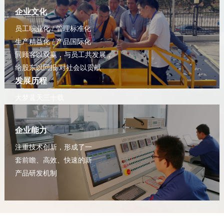
企业文化
员工职业化 / 管理标准化
生产精益化 / 产品国际化
同顾客以双赢，与员工共发展，
给股东以回报 对社会以贡献
发展历程
大梦蓝天三十载
拓新致远铸辉煌
企业能力
注重技术创新，形成了一
套前瞻、高效、快速的新
产品研发机制