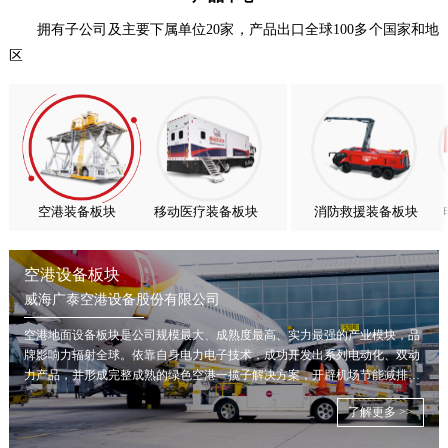
热烈庆祝中国共产党成立105周年！
拥有子公司及主要下属单位20家，产品出口全球100多个国家和地
区
亚太市场订单高速突破，威海广泰海外业务稳步进阶
扬帆出海，聚力同行｜广大航服开启国际化新征程
空港装备板块
移动医疗装备板块
消防救援装备板块
空港设备板块
威海广泰空港设备股份有限公司
空港地面设备板块是公司规模最大、成熟度最高、实力最强的产业模块，品
牌影响力辐射全球。依靠自身电力电子技术，成功开发出系列电动化、双动
力产品，并形成完整成熟的绿色空港一揽子解决方案，开辟机场节能减排新
局面。
了解更多 >>