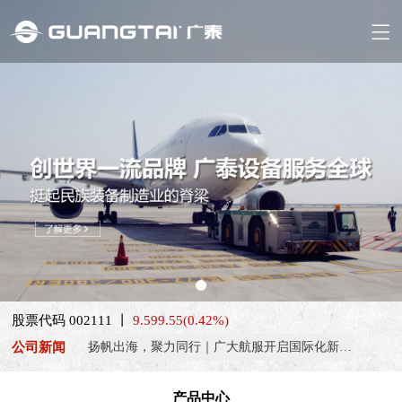
喜报！威海广泰ESG评级荣获AAA级 可持续发展实力获权威…
抢抓能源转型风口，电动化驱动威海广泰欧洲业务腾飞
热烈庆祝中国共产党成立105周年！
股票代码 002111 丨
9.59
9.55
(0.42%)
亚太市场订单高速突破，威海广泰海外业务稳步进阶
公司新闻
扬帆出海，聚力同行｜广大航服开启国际化新征程
喜报！威海广泰ESG评级荣获AAA级 可持续发展实力获权威…
产品中心
抢抓能源转型风口，电动化驱动威海广泰欧洲业务腾飞