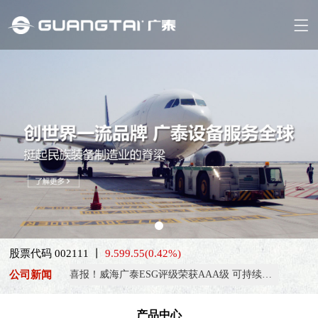
股票代码 002111 丨
9.59
9.55
(0.42%)
公司新闻
喜报！威海广泰ESG评级荣获AAA级 可持续发展实力获权威…
抢抓能源转型风口，电动化驱动威海广泰欧洲业务腾飞
产品中心
热烈庆祝中国共产党成立105周年！