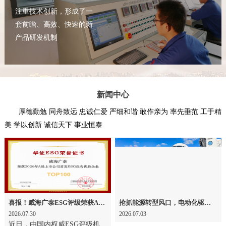
注重技术创新，形成了一
套前瞻、高效、快速的新
产品研发机制
新闻中心
厚德勤勉 同舟致远 忠诚仁爱 严细和谐 敢作亲为 率先垂范 工于精
美 学以创新 诚信天下 事业恒泰
喜报！威海广泰ESG评级荣获AAA级 可持续发展实力获权威认可
抢抓能源转型风口，电动化驱动威海广泰欧洲业务腾飞
2026.07.30
2026.07.03
近日，由国内权威ESG评级机