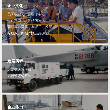
企业文化
员工职业化 / 管理标准化
生产精益化 / 产品国际化
同顾客以双赢，与员工共发展，
给股东以回报 对社会以贡献
发展历程
大梦蓝天三十载
拓新致远铸辉煌
企业能力