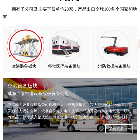
亚太市场订单高速突破，威海广泰海外业务稳步进阶
拥有子公司及主要下属单位20家，产品出口全球100多个国家和地
区
扬帆出海，聚力同行｜广大航服开启国际化新征程
喜报！威海广泰ESG评级荣获AAA级 可持续发展实力获权威…
抢抓能源转型风口，电动化驱动威海广泰欧洲业务腾飞
热烈庆祝中国共产党成立105周年！
亚太市场订单高速突破，威海广泰海外业务稳步进阶
扬帆出海，聚力同行｜广大航服开启国际化新征程
空港装备板块
移动医疗装备板块
消防救援装备板块
空港设备板块
威海广泰空港设备股份有限公司
空港地面设备板块是公司规模最大、成熟度最高、实力最强的产业模块，品
牌影响力辐射全球。依靠自身电力电子技术，成功开发出系列电动化、双动
力产品，并形成完整成熟的绿色空港一揽子解决方案，开辟机场节能减排新
局面。
了解更多 >>