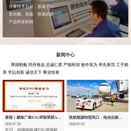
注重技术创新，形成了一
套前瞻、高效、快速的新
产品研发机制
新闻中心
厚德勤勉 同舟致远 忠诚仁爱 严细和谐 敢作亲为 率先垂范 工于精
美 学以创新 诚信天下 事业恒泰
喜报！威海广泰ESG评级荣获AAA级 可持续发展实力获权威认可
抢抓能源转型风口，电动化驱动威海广泰欧洲业务腾飞
2026.07.30
2026.07.03
近日，由国内权威ESG评级机