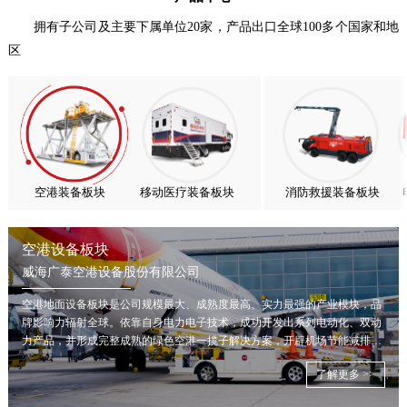
抢抓能源转型风口，电动化驱动威海广泰欧洲业务腾飞
拥有子公司及主要下属单位20家，产品出口全球100多个国家和地
区
热烈庆祝中国共产党成立105周年！
亚太市场订单高速突破，威海广泰海外业务稳步进阶
扬帆出海，聚力同行｜广大航服开启国际化新征程
空港装备板块
移动医疗装备板块
消防救援装备板块
空港设备板块
威海广泰空港设备股份有限公司
空港地面设备板块是公司规模最大、成熟度最高、实力最强的产业模块，品
牌影响力辐射全球。依靠自身电力电子技术，成功开发出系列电动化、双动
力产品，并形成完整成熟的绿色空港一揽子解决方案，开辟机场节能减排新
局面。
了解更多 >>