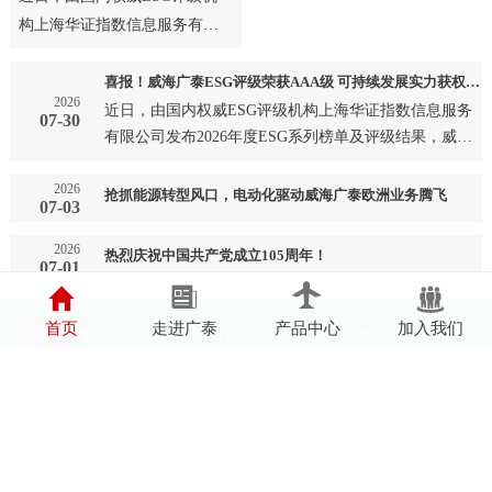
构上海华证指数信息服务有限
公司发布2026年度ESG系列榜
单及评级结果，威海广泰成
喜报！威海广泰ESG评级荣获AAA级 可持续发展实力获权威认可
2026
功…
近日，由国内权威ESG评级机构上海华证指数信息服务
07-30
有限公司发布2026年度ESG系列榜单及评级结果，威海
广泰成功…
2026
抢抓能源转型风口，电动化驱动威海广泰欧洲业务腾飞
07-03
2026
热烈庆祝中国共产党成立105周年！
07-01
首页
走进广泰
产品中心
加入我们
本站部分图片和内容来源于网络，版权归原作者或原公司所有，如果您认为
我们侵犯了您的版权请告知我们将立即删除
鲁ICP备05002697号
鲁公网安备37100202000594号
营业执照
辐射安全许可证