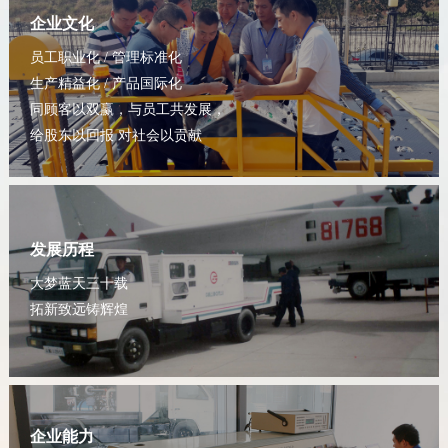
企业文化
员工职业化 / 管理标准化
生产精益化 / 产品国际化
同顾客以双赢，与员工共发展，
给股东以回报 对社会以贡献
发展历程
大梦蓝天三十载
拓新致远铸辉煌
企业能力