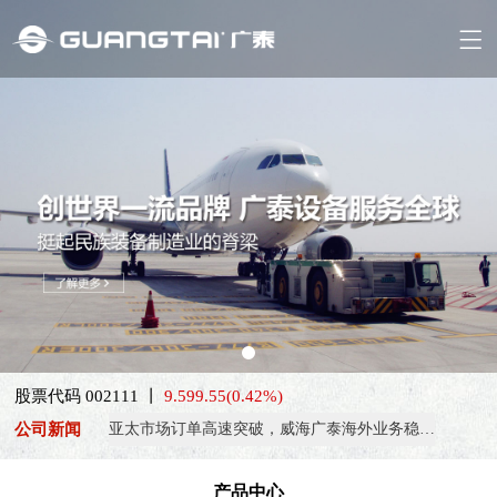
喜报！威海广泰ESG评级荣获AAA级 可持续发展实力获权威…
抢抓能源转型风口，电动化驱动威海广泰欧洲业务腾飞
股票代码 002111 丨
热烈庆祝中国共产党成立105周年！
9.59
9.55
(0.42%)
公司新闻
亚太市场订单高速突破，威海广泰海外业务稳步进阶
扬帆出海，聚力同行｜广大航服开启国际化新征程
产品中心
喜报！威海广泰ESG评级荣获AAA级 可持续发展实力获权威…