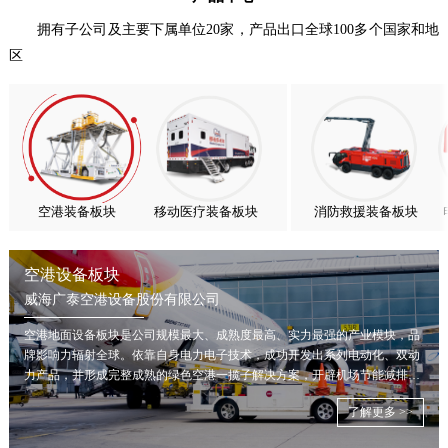
抢抓能源转型风口，电动化驱动威海广泰欧洲业务腾飞
拥有子公司及主要下属单位20家，产品出口全球100多个国家和地
区
热烈庆祝中国共产党成立105周年！
亚太市场订单高速突破，威海广泰海外业务稳步进阶
扬帆出海，聚力同行｜广大航服开启国际化新征程
空港装备板块
移动医疗装备板块
消防救援装备板块
空港设备板块
威海广泰空港设备股份有限公司
空港地面设备板块是公司规模最大、成熟度最高、实力最强的产业模块，品
牌影响力辐射全球。依靠自身电力电子技术，成功开发出系列电动化、双动
力产品，并形成完整成熟的绿色空港一揽子解决方案，开辟机场节能减排新
局面。
了解更多 >>