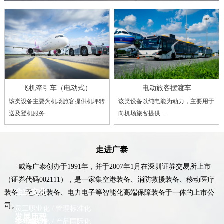
飞机牵引车（电动式）
电动旅客摆渡车
该类设备主要为机场旅客提供机坪转
该类设备以纯电能为动力，主要用于
送及登机服务
向机场旅客提供…
走进广泰
威海广泰创办于1991年，并于2007年1月在深圳证券交易所上市
（证券代码002111），是一家集空港装备、消防救援装备、移动医疗
企业文化
装备、无人机装备、电力电子等智能化高端保障装备于一体的上市公
司。
员工职业化 / 管理标准化
发展历程
生产精益化 / 产品国际化
企业能力