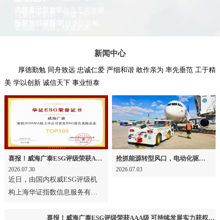
大梦蓝天三十载
同顾客以双赢，与员工共发展，
注重技术创新，形成了一
拓新致远铸辉煌
给股东以回报 对社会以贡献
套前瞻、高效、快速的新
产品研发机制
新闻中心
厚德勤勉 同舟致远 忠诚仁爱 严细和谐 敢作亲为 率先垂范 工于精
美 学以创新 诚信天下 事业恒泰
喜报！威海广泰ESG评级荣获AAA级 可持续发展实力获权威认可
抢抓能源转型风口，电动化驱动威海广泰欧洲业务腾飞
2026.07.30
2026.07.03
近日，由国内权威ESG评级机
构上海华证指数信息服务有限
公司发布2026年度ESG系列榜
单及评级结果，威海广泰成
喜报！威海广泰ESG评级荣获AAA级 可持续发展实力获权威认可