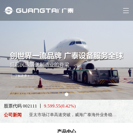
喜报！威海广泰ESG评级荣获AAA级 可持续发展实力获权威…
抢抓能源转型风口，电动化驱动威海广泰欧洲业务腾飞
股票代码 002111 丨
热烈庆祝中国共产党成立105周年！
9.59
9.55
(0.42%)
公司新闻
亚太市场订单高速突破，威海广泰海外业务稳步进阶
扬帆出海，聚力同行｜广大航服开启国际化新征程
产品中心
喜报！威海广泰ESG评级荣获AAA级 可持续发展实力获权威…