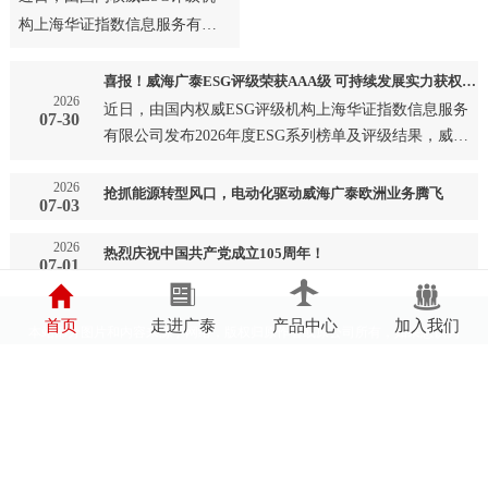
构上海华证指数信息服务有限
公司发布2026年度ESG系列榜
单及评级结果，威海广泰成
喜报！威海广泰ESG评级荣获AAA级 可持续发展实力获权威认可
2026
功…
近日，由国内权威ESG评级机构上海华证指数信息服务
07-30
有限公司发布2026年度ESG系列榜单及评级结果，威海
广泰成功…
2026
抢抓能源转型风口，电动化驱动威海广泰欧洲业务腾飞
07-03
2026
热烈庆祝中国共产党成立105周年！
07-01
首页
走进广泰
产品中心
加入我们
本站部分图片和内容来源于网络，版权归原作者或原公司所有，如果您认为
我们侵犯了您的版权请告知我们将立即删除
鲁ICP备05002697号
鲁公网安备37100202000594号
营业执照
辐射安全许可证