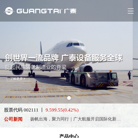
喜报！威海广泰ESG评级荣获AAA级 可持续发展实力获权威…
抢抓能源转型风口，电动化驱动威海广泰欧洲业务腾飞
热烈庆祝中国共产党成立105周年！
股票代码 002111 丨
9.59
9.55
(0.42%)
亚太市场订单高速突破，威海广泰海外业务稳步进阶
公司新闻
扬帆出海，聚力同行｜广大航服开启国际化新征程
喜报！威海广泰ESG评级荣获AAA级 可持续发展实力获权威…
产品中心
抢抓能源转型风口，电动化驱动威海广泰欧洲业务腾飞