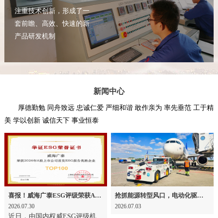
注重技术创新，形成了一
套前瞻、高效、快速的新
产品研发机制
新闻中心
厚德勤勉 同舟致远 忠诚仁爱 严细和谐 敢作亲为 率先垂范 工于精
美 学以创新 诚信天下 事业恒泰
喜报！威海广泰ESG评级荣获AAA级 可持续发展实力获权威认可
抢抓能源转型风口，电动化驱动威海广泰欧洲业务腾飞
2026.07.30
2026.07.03
近日，由国内权威ESG评级机