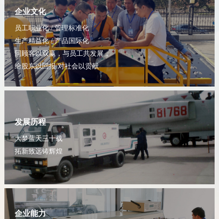
企业文化
员工职业化 / 管理标准化
生产精益化 / 产品国际化
同顾客以双赢，与员工共发展，
给股东以回报 对社会以贡献
发展历程
大梦蓝天三十载
拓新致远铸辉煌
企业能力