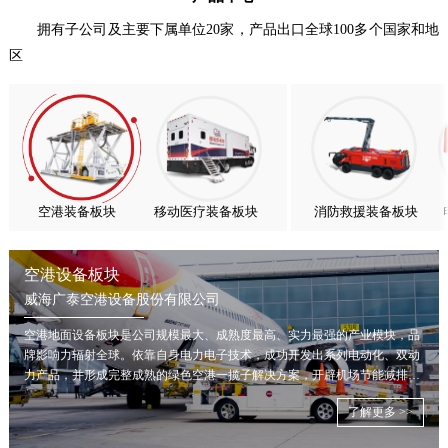
热烈庆祝中国共产党成立105周年！
拥有子公司及主要下属单位20家，产品出口全球100多个国家和地
区
亚太市场订单高速突破，威海广泰海外业务稳步进阶
扬帆出海，聚力同行｜广大航服开启国际化新征程
空港装备板块
移动医疗装备板块
消防救援装备板块
空港设备板块
威海广泰空港设备股份有限公司
空港地面设备板块是公司规模最大、成熟度最高、实力最强的产业模块，品
牌影响力辐射全球。依靠自身电力电子技术，成功开发出系列电动化、双动
力产品，并形成完整成熟的绿色空港一揽子解决方案，开辟机场节能减排新
局面。
了解更多 >>