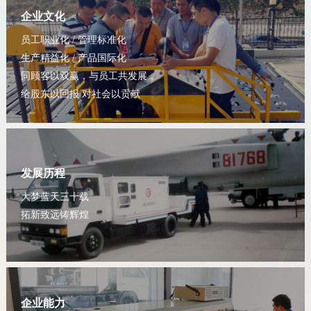
企业文化
员工职业化 / 管理标准化
生产精益化 / 产品国际化
同顾客以双赢，与员工共发展，
给股东以回报 对社会以贡献
发展历程
大梦蓝天三十载
拓新致远铸辉煌
企业能力