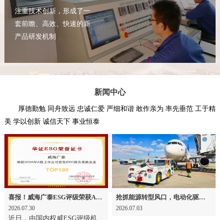
注重技术创新，形成了一
套前瞻、高效、快速的新
产品研发机制
新闻中心
厚德勤勉 同舟致远 忠诚仁爱 严细和谐 敢作亲为 率先垂范 工于精
美 学以创新 诚信天下 事业恒泰
喜报！威海广泰ESG评级荣获AAA级 可持续发展实力获权威认可
抢抓能源转型风口，电动化驱动威海广泰欧洲业务腾飞
2026.07.30
2026.07.03
近日，由国内权威ESG评级机