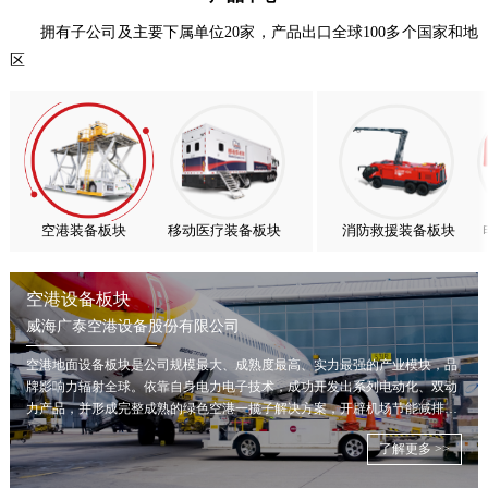
扬帆出海，聚力同行｜广大航服开启国际化新征程
拥有子公司及主要下属单位20家，产品出口全球100多个国家和地
区
喜报！威海广泰ESG评级荣获AAA级 可持续发展实力获权威…
抢抓能源转型风口，电动化驱动威海广泰欧洲业务腾飞
热烈庆祝中国共产党成立105周年！
亚太市场订单高速突破，威海广泰海外业务稳步进阶
扬帆出海，聚力同行｜广大航服开启国际化新征程
空港装备板块
移动医疗装备板块
消防救援装备板块
空港设备板块
威海广泰空港设备股份有限公司
空港地面设备板块是公司规模最大、成熟度最高、实力最强的产业模块，品
牌影响力辐射全球。依靠自身电力电子技术，成功开发出系列电动化、双动
力产品，并形成完整成熟的绿色空港一揽子解决方案，开辟机场节能减排新
局面。
了解更多 >>