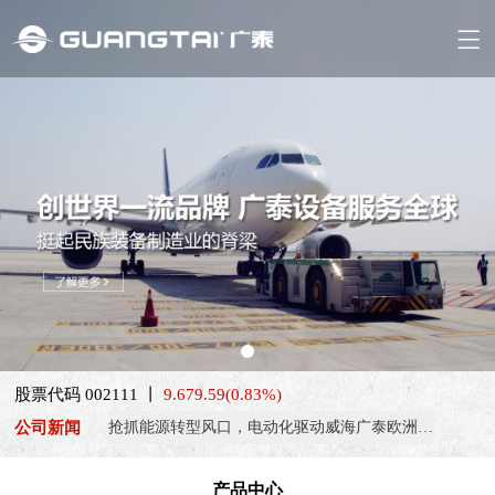
股票代码 002111 丨
9.67
9.59
(0.83%)
喜报！威海广泰ESG评级荣获AAA级 可持续发展实力获权威…
公司新闻
抢抓能源转型风口，电动化驱动威海广泰欧洲业务腾飞
热烈庆祝中国共产党成立105周年！
产品中心
亚太市场订单高速突破，威海广泰海外业务稳步进阶