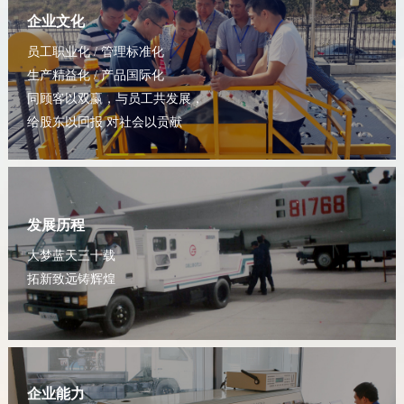
企业文化
员工职业化 / 管理标准化
生产精益化 / 产品国际化
同顾客以双赢，与员工共发展，
给股东以回报 对社会以贡献
发展历程
大梦蓝天三十载
拓新致远铸辉煌
企业能力