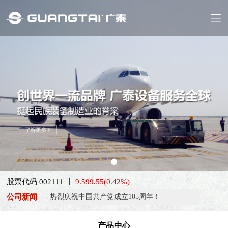
喜报！威海广泰ESG评级荣获AAA级 可持续发展实力获权威…
股票代码 002111 丨
9.59
9.55
(0.42%)
抢抓能源转型风口，电动化驱动威海广泰欧洲业务腾飞
公司新闻
热烈庆祝中国共产党成立105周年！
亚太市场订单高速突破，威海广泰海外业务稳步进阶
产品中心
扬帆出海，聚力同行｜广大航服开启国际化新征程