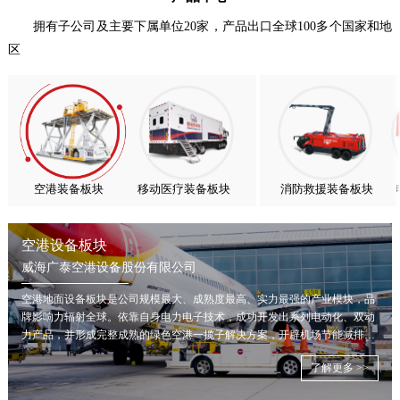
喜报！威海广泰ESG评级荣获AAA级 可持续发展实力获权威…
拥有子公司及主要下属单位20家，产品出口全球100多个国家和地
区
抢抓能源转型风口，电动化驱动威海广泰欧洲业务腾飞
热烈庆祝中国共产党成立105周年！
亚太市场订单高速突破，威海广泰海外业务稳步进阶
扬帆出海，聚力同行｜广大航服开启国际化新征程
空港装备板块
移动医疗装备板块
消防救援装备板块
空港设备板块
威海广泰空港设备股份有限公司
空港地面设备板块是公司规模最大、成熟度最高、实力最强的产业模块，品
牌影响力辐射全球。依靠自身电力电子技术，成功开发出系列电动化、双动
力产品，并形成完整成熟的绿色空港一揽子解决方案，开辟机场节能减排新
局面。
了解更多 >>