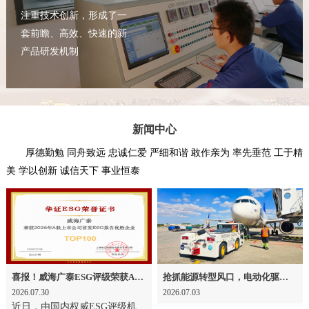
注重技术创新，形成了一
套前瞻、高效、快速的新
产品研发机制
新闻中心
厚德勤勉 同舟致远 忠诚仁爱 严细和谐 敢作亲为 率先垂范 工于精
美 学以创新 诚信天下 事业恒泰
喜报！威海广泰ESG评级荣获AAA级 可持续发展实力获权威认可
抢抓能源转型风口，电动化驱动威海广泰欧洲业务腾飞
2026.07.30
2026.07.03
近日，由国内权威ESG评级机