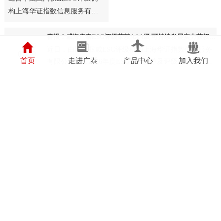
构上海华证指数信息服务有限
公司发布2026年度ESG系列榜
单及评级结果，威海广泰成
喜报！威海广泰ESG评级荣获AAA级 可持续发展实力获权威认可
2026
功…
近日，由国内权威ESG评级机构上海华证指数信息服务
07-30
首页
走进广泰
产品中心
加入我们
有限公司发布2026年度ESG系列榜单及评级结果，威海
广泰成功…
2026
抢抓能源转型风口，电动化驱动威海广泰欧洲业务腾飞
07-03
2026
热烈庆祝中国共产党成立105周年！
07-01
本站部分图片和内容来源于网络，版权归原作者或原公司所有，如果您认为
我们侵犯了您的版权请告知我们将立即删除
鲁ICP备05002697号
鲁公网安备37100202000594号
营业执照
辐射安全许可证