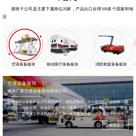
热烈庆祝中国共产党成立105周年！
拥有子公司及主要下属单位20家，产品出口全球100多个国家和地
区
亚太市场订单高速突破，威海广泰海外业务稳步进阶
扬帆出海，聚力同行｜广大航服开启国际化新征程
空港装备板块
移动医疗装备板块
消防救援装备板块
空港设备板块
威海广泰空港设备股份有限公司
空港地面设备板块是公司规模最大、成熟度最高、实力最强的产业模块，品
牌影响力辐射全球。依靠自身电力电子技术，成功开发出系列电动化、双动
力产品，并形成完整成熟的绿色空港一揽子解决方案，开辟机场节能减排新
局面。
了解更多 >>