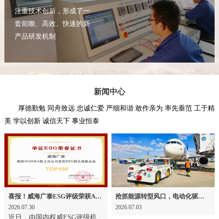
注重技术创新，形成了一
套前瞻、高效、快速的新
产品研发机制
新闻中心
厚德勤勉 同舟致远 忠诚仁爱 严细和谐 敢作亲为 率先垂范 工于精
美 学以创新 诚信天下 事业恒泰
喜报！威海广泰ESG评级荣获AAA级 可持续发展实力获权威认可
抢抓能源转型风口，电动化驱动威海广泰欧洲业务腾飞
2026.07.30
2026.07.03
近日，由国内权威ESG评级机