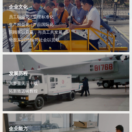
企业文化
员工职业化 / 管理标准化
生产精益化 / 产品国际化
同顾客以双赢，与员工共发展，
给股东以回报 对社会以贡献
发展历程
大梦蓝天三十载
拓新致远铸辉煌
企业能力