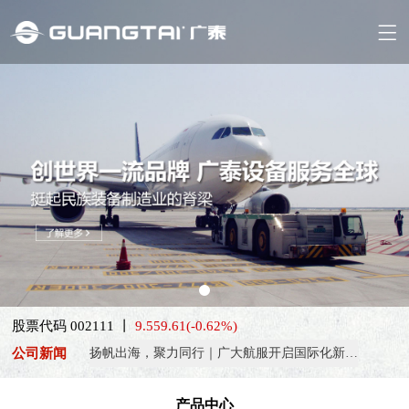
喜报！威海广泰ESG评级荣获AAA级 可持续发展实力获权威…
抢抓能源转型风口，电动化驱动威海广泰欧洲业务腾飞
热烈庆祝中国共产党成立105周年！
股票代码 002111 丨
9.55
9.61
(-0.62%)
亚太市场订单高速突破，威海广泰海外业务稳步进阶
公司新闻
扬帆出海，聚力同行｜广大航服开启国际化新征程
喜报！威海广泰ESG评级荣获AAA级 可持续发展实力获权威…
产品中心
抢抓能源转型风口，电动化驱动威海广泰欧洲业务腾飞