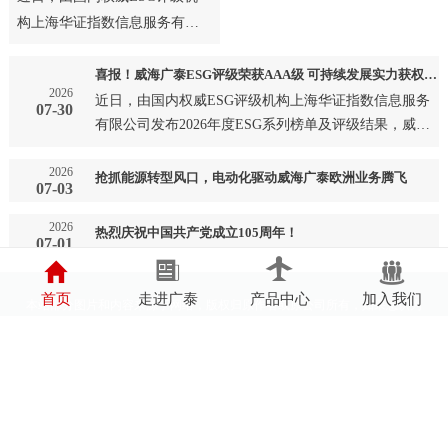
构上海华证指数信息服务有限
公司发布2026年度ESG系列榜
单及评级结果，威海广泰成
喜报！威海广泰ESG评级荣获AAA级 可持续发展实力获权威认可
2026
功…
近日，由国内权威ESG评级机构上海华证指数信息服务
07-30
有限公司发布2026年度ESG系列榜单及评级结果，威海
广泰成功…
2026
抢抓能源转型风口，电动化驱动威海广泰欧洲业务腾飞
07-03
2026
热烈庆祝中国共产党成立105周年！
07-01
首页
走进广泰
产品中心
加入我们
本站部分图片和内容来源于网络，版权归原作者或原公司所有，如果您认为
我们侵犯了您的版权请告知我们将立即删除
鲁ICP备05002697号
鲁公网安备37100202000594号
营业执照
辐射安全许可证