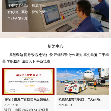
注重技术创新，形成了一
套前瞻、高效、快速的新
产品研发机制
新闻中心
厚德勤勉 同舟致远 忠诚仁爱 严细和谐 敢作亲为 率先垂范 工于精
美 学以创新 诚信天下 事业恒泰
喜报！威海广泰ESG评级荣获AAA级 可持续发展实力获权威认可
抢抓能源转型风口，电动化驱动威海广泰欧洲业务腾飞
2026.07.30
2026.07.03
近日，由国内权威ESG评级机