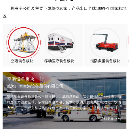
喜报！威海广泰ESG评级荣获AAA级 可持续发展实力获权威…
拥有子公司及主要下属单位20家，产品出口全球100多个国家和地
区
抢抓能源转型风口，电动化驱动威海广泰欧洲业务腾飞
热烈庆祝中国共产党成立105周年！
亚太市场订单高速突破，威海广泰海外业务稳步进阶
扬帆出海，聚力同行｜广大航服开启国际化新征程
空港装备板块
移动医疗装备板块
消防救援装备板块
空港设备板块
威海广泰空港设备股份有限公司
空港地面设备板块是公司规模最大、成熟度最高、实力最强的产业模块，品
牌影响力辐射全球。依靠自身电力电子技术，成功开发出系列电动化、双动
力产品，并形成完整成熟的绿色空港一揽子解决方案，开辟机场节能减排新
局面。
了解更多 >>