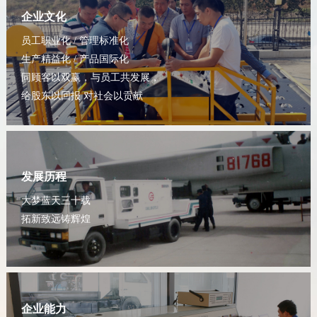
企业文化
员工职业化 / 管理标准化
生产精益化 / 产品国际化
同顾客以双赢，与员工共发展，
给股东以回报 对社会以贡献
发展历程
大梦蓝天三十载
拓新致远铸辉煌
企业能力