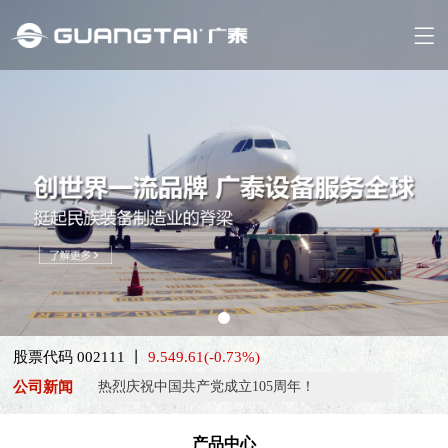
喜报！威海广泰ESG评级荣获AAA级 可持续发展实力获权威…
股票代码 002111 丨
9.54
9.61
(-0.73%)
抢抓能源转型风口，电动化驱动威海广泰欧洲业务腾飞
公司新闻
热烈庆祝中国共产党成立105周年！
亚太市场订单高速突破，威海广泰海外业务稳步进阶
产品中心
扬帆出海，聚力同行｜广大航服开启国际化新征程