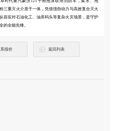
卓时代重汽豪沃12T干粉泡沫联用消防车，集水、泡
粉三重灭火介质于一体，凭借强劲动力与高效复合灭火
从容应对石油化工、油库码头等复杂火灾场景，是守护
全的全能先锋。
联系报价
返回列表