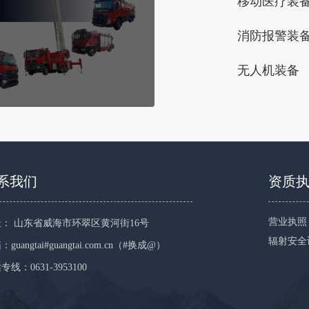
移动医疗装
消防报警装
无人机装备
系我们
资质
营业执照
： 山东省威海市环翠区黄河街16号
辐射安全
guangtai#guangtai.com.cn（#换成@）
专线：0631-3953100