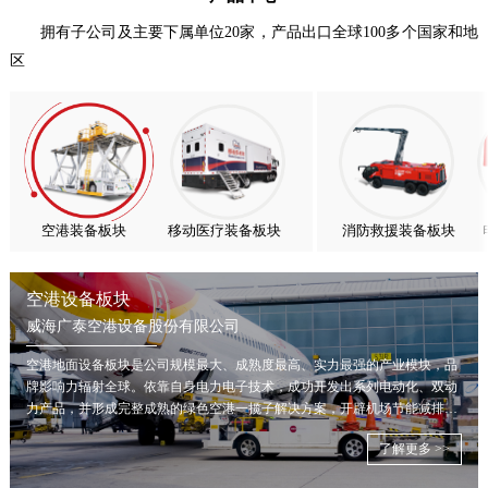
热烈庆祝中国共产党成立105周年！
拥有子公司及主要下属单位20家，产品出口全球100多个国家和地
区
亚太市场订单高速突破，威海广泰海外业务稳步进阶
扬帆出海，聚力同行｜广大航服开启国际化新征程
空港装备板块
移动医疗装备板块
消防救援装备板块
空港设备板块
威海广泰空港设备股份有限公司
空港地面设备板块是公司规模最大、成熟度最高、实力最强的产业模块，品
牌影响力辐射全球。依靠自身电力电子技术，成功开发出系列电动化、双动
力产品，并形成完整成熟的绿色空港一揽子解决方案，开辟机场节能减排新
局面。
了解更多 >>