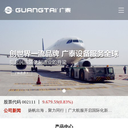
喜报！威海广泰ESG评级荣获AAA级 可持续发展实力获权威…
抢抓能源转型风口，电动化驱动威海广泰欧洲业务腾飞
热烈庆祝中国共产党成立105周年！
股票代码 002111 丨
9.67
9.59
(0.83%)
亚太市场订单高速突破，威海广泰海外业务稳步进阶
公司新闻
扬帆出海，聚力同行｜广大航服开启国际化新征程
喜报！威海广泰ESG评级荣获AAA级 可持续发展实力获权威…
产品中心
抢抓能源转型风口，电动化驱动威海广泰欧洲业务腾飞