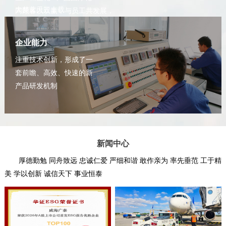
大梦蓝天三十载
同顾客以双赢，与员工共发展，
拓新致远铸辉煌
给股东以回报 对社会以贡献
企业能力
注重技术创新，形成了一
套前瞻、高效、快速的新
产品研发机制
新闻中心
厚德勤勉 同舟致远 忠诚仁爱 严细和谐 敢作亲为 率先垂范 工于精
美 学以创新 诚信天下 事业恒泰